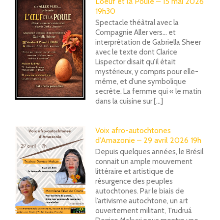
L’oeuf et la Poule – 15 mai 2026
19h30
Spectacle théâtral avec la
Compagnie Aller vers... et
interprétation de Gabriella Sheer
avec le texte dont Clarice
Lispector disait qu’il était
mystérieux, y compris pour elle-
même, et d’une symbolique
secrète. La femme qui « le matin
dans la cuisine sur [...]
Voix afro-autochtones
d’Amazonie – 29 avril 2026 19h
Depuis quelques années, le Brésil
connait un ample mouvement
littéraire et artistique de
résurgence des peuples
autochtones. Par le biais de
l’artivisme autochtone, un art
ouvertement militant, Trudruá