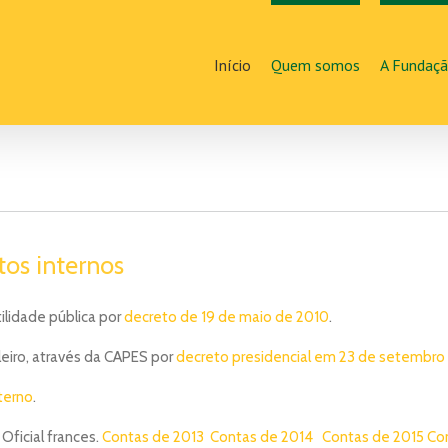
Início
Quem somos
A Fundaç
tos internos
ilidade pública por
decreto de 19 de maio de 2010
.
leiro, através da CAPES por
decreto presidencial em 23 de setembro
terno
.
Oficial frances.
Contas de 2013
Contas de 2014
Contas de 2015
Co