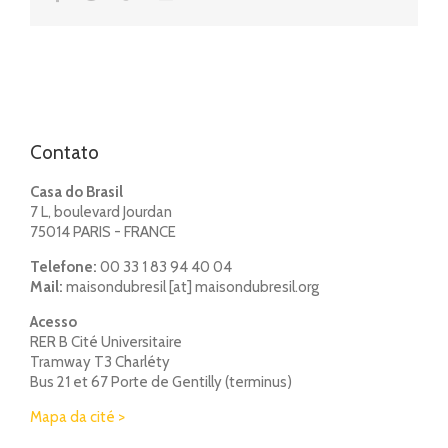
Contato
Casa do Brasil
7 L, boulevard Jourdan
75014 PARIS - FRANCE
Telefone:
00 33 1 83 94 40 04
Mail:
maisondubresil [at] maisondubresil.org
Acesso
RER B Cité Universitaire
Tramway T3 Charléty
Bus 21 et 67 Porte de Gentilly (terminus)
Mapa da cité >