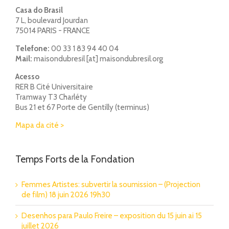
Casa do Brasil
7 L, boulevard Jourdan
75014 PARIS - FRANCE
Telefone:
00 33 1 83 94 40 04
Mail:
maisondubresil [at] maisondubresil.org
Acesso
RER B Cité Universitaire
Tramway T3 Charléty
Bus 21 et 67 Porte de Gentilly (terminus)
Mapa da cité >
Temps Forts de la Fondation
Femmes Artistes: subvertir la soumission – (Projection
de film) 18 juin 2026 19h30
Desenhos para Paulo Freire – exposition du 15 juin ai 15
juillet 2026