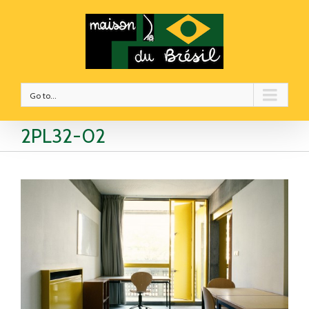
Go to...
2PL32-02