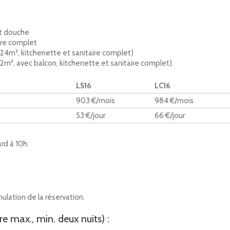
et douche
ire complet
4m², kitchenette et sanitaire complet)
m², avec balcon, kitchenette et sanitaire complet)
LS16
LC16
903 €/mois
984 €/mois
53 €/jour
66 €/jour
ard à 10h.
ulation de la réservation.
max., min. deux nuits) :