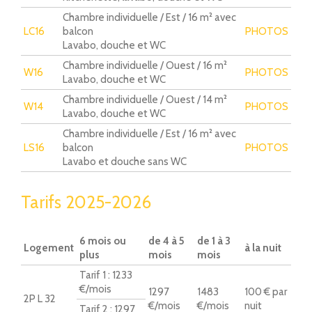
Chambre individuelle / Est / 16 m² avec
LC16
balcon
PHOTOS
Lavabo, douche et WC
Chambre individuelle / Ouest / 16 m²
W16
PHOTOS
Lavabo, douche et WC
Chambre individuelle / Ouest / 14 m²
W14
PHOTOS
Lavabo, douche et WC
Chambre individuelle / Est / 16 m² avec
LS16
balcon
PHOTOS
Lavabo et douche sans WC
Tarifs 2025-2026
6 mois ou
de 4 à 5
de 1 à 3
Logement
à la nuit
plus
mois
mois
Tarif 1 : 1233
€/mois
1297
1483
100 € par
2P L 32
€/mois
€/mois
nuit
Tarif 2 : 1297