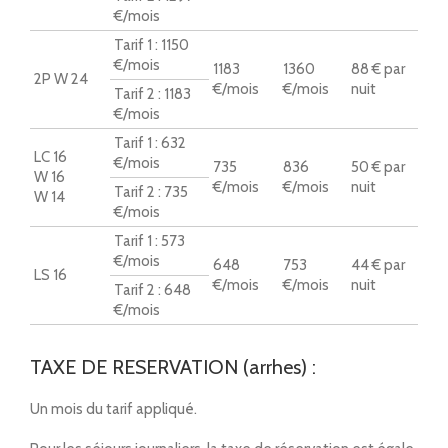
€/mois
Tarif 1 : 1150
€/mois
1183
1360
88 € par
2P W 24
€/mois
€/mois
nuit
Tarif 2 : 1183
€/mois
Tarif 1 : 632
LC 16
€/mois
735
836
50 € par
W 16
€/mois
€/mois
nuit
Tarif 2 : 735
W 14
€/mois
Tarif 1 : 573
€/mois
648
753
44 € par
LS 16
€/mois
€/mois
nuit
Tarif 2 : 648
€/mois
TAXE DE RESERVATION (arrhes) :
Un mois du tarif appliqué.