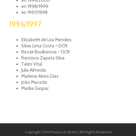
en 1999/2000
en 1998/1999
en 1997/1998
1996/1997
Elizabeth de Lira Mendes
Silvia Lima Costa – DCR
Rezak Boulkerova – DCR
Francisco Zapata Silva
Tales Vital
Julia Almeida
Marlene Alves Dias
João Macedo
Marília Gaspar
Copyright 2016 Maison du Brésil | All Rights Reserved