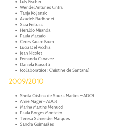
Luly Fischer
Wendel Antunes Cintra
Tanja Koljensic
Azadeh Radbooei
Sara Feitosa
Heraldo Miranda
Paula Macario
Ceres Karam Brum
Lucia Del Picchia
Jean Nicolet
Fernanda Canavez
Daniela Barsotti
(collaboratrice : Christine de Santana)
2009/2010
Sheila Cristina de Souza Martins – ADCR
Anne Mager – ADCR
Marina Martins Menucci
Paula Borges Monteiro
Teresa Schneider Marques
Sandra Guimarães