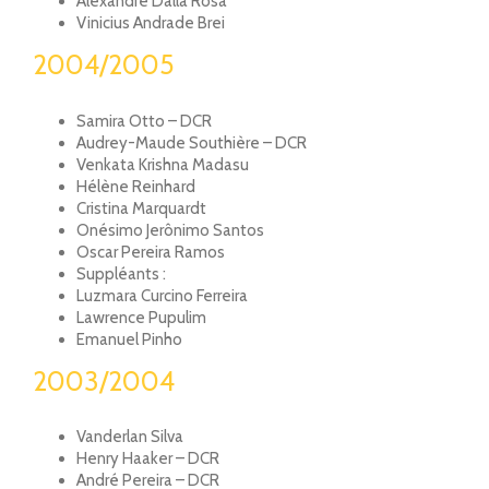
Alexandre Dalla Rosa
Vinicius Andrade Brei
2004/2005
Samira Otto – DCR
Audrey-Maude Southière – DCR
Venkata Krishna Madasu
Hélène Reinhard
Cristina Marquardt
Onésimo Jerônimo Santos
Oscar Pereira Ramos
Suppléants :
Luzmara Curcino Ferreira
Lawrence Pupulim
Emanuel Pinho
2003/2004
Vanderlan Silva
Henry Haaker – DCR
André Pereira – DCR