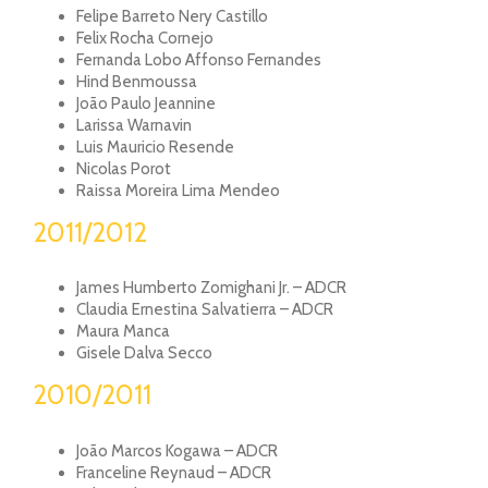
Felipe Barreto Nery Castillo
Felix Rocha Cornejo
Fernanda Lobo Affonso Fernandes
Hind Benmoussa
João Paulo Jeannine
Larissa Warnavin
Luis Mauricio Resende
Nicolas Porot
Raissa Moreira Lima Mendeo
2011/2012
James Humberto Zomighani Jr. – ADCR
Claudia Ernestina Salvatierra – ADCR
Maura Manca
Gisele Dalva Secco
2010/2011
João Marcos Kogawa – ADCR
Franceline Reynaud – ADCR