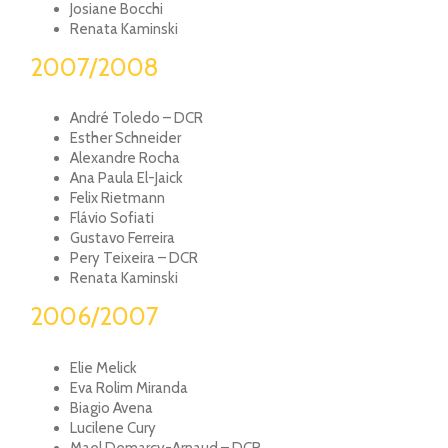
Josiane Bocchi
Renata Kaminski
2007/2008
André Toledo – DCR
Esther Schneider
Alexandre Rocha
Ana Paula El-Jaick
Felix Rietmann
Flávio Sofiati
Gustavo Ferreira
Pery Teixeira – DCR
Renata Kaminski
2006/2007
Elie Melick
Eva Rolim Miranda
Biagio Avena
Lucilene Cury
Mael Demarcy-Arnaud – DCR