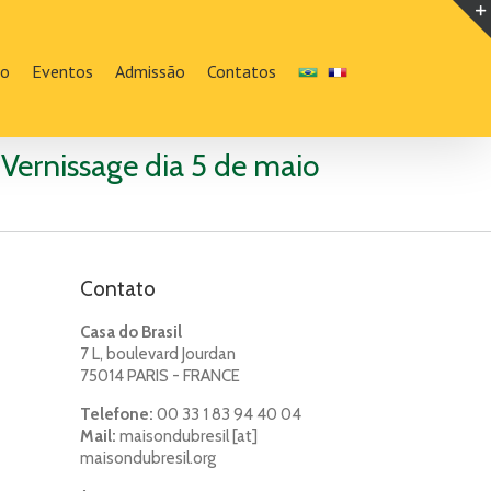
ão
Eventos
Admissão
Contatos
Vernissage dia 5 de maio
Contato
Casa do Brasil
7 L, boulevard Jourdan
75014 PARIS - FRANCE
Telefone:
00 33 1 83 94 40 04
Mail:
maisondubresil [at]
maisondubresil.org