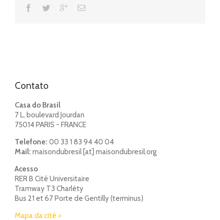
Contato
Casa do Brasil
7 L, boulevard Jourdan
75014 PARIS - FRANCE
Telefone:
00 33 1 83 94 40 04
Mail:
maisondubresil [at] maisondubresil.org
Acesso
RER B Cité Universitaire
Tramway T3 Charléty
Bus 21 et 67 Porte de Gentilly (terminus)
Mapa da cité >