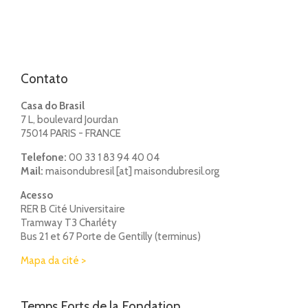
Contato
Casa do Brasil
7 L, boulevard Jourdan
75014 PARIS - FRANCE
Telefone:
00 33 1 83 94 40 04
Mail:
maisondubresil [at] maisondubresil.org
Acesso
RER B Cité Universitaire
Tramway T3 Charléty
Bus 21 et 67 Porte de Gentilly (terminus)
Mapa da cité >
Temps Forts de la Fondation