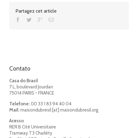
Partagez cet article
Contato
Casa do Brasil
7 L, boulevard Jourdan
75014 PARIS - FRANCE
Telefone:
00 33 1 83 94 40 04
Mail:
maisondubresil [at] maisondubresil.org
Acesso
RER B Cité Universitaire
Tramway T3 Charléty