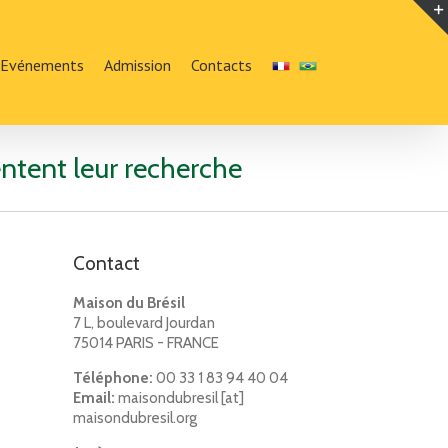
Evénements
Admission
Contacts
entent leur recherche
Contact
Maison du Brésil
7 L, boulevard Jourdan
75014 PARIS - FRANCE
Téléphone:
00 33 1 83 94 40 04
Email:
maisondubresil [at]
maisondubresil.org