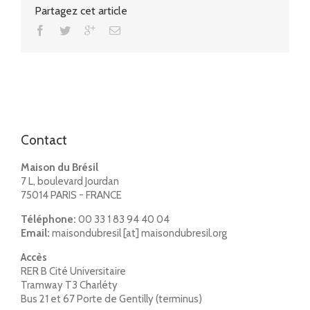
Partagez cet article
Contact
Maison du Brésil
7 L, boulevard Jourdan
75014 PARIS - FRANCE
Téléphone:
00 33 1 83 94 40 04
Email:
maisondubresil [at] maisondubresil.org
Accès
RER B Cité Universitaire
Tramway T3 Charléty
Bus 21 et 67 Porte de Gentilly (terminus)