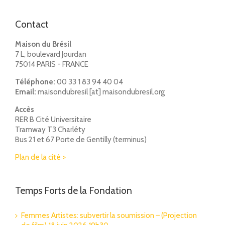
Contact
Maison du Brésil
7 L, boulevard Jourdan
75014 PARIS - FRANCE
Téléphone:
00 33 1 83 94 40 04
Email:
maisondubresil [at] maisondubresil.org
Accès
RER B Cité Universitaire
Tramway T3 Charléty
Bus 21 et 67 Porte de Gentilly (terminus)
Plan de la cité >
Temps Forts de la Fondation
Femmes Artistes: subvertir la soumission – (Projection