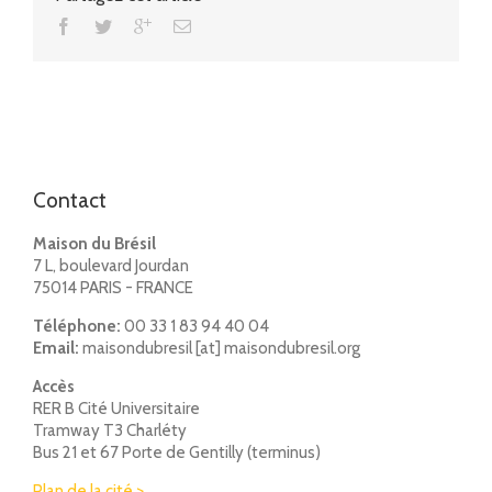
Contact
Maison du Brésil
7 L, boulevard Jourdan
75014 PARIS - FRANCE
Téléphone:
00 33 1 83 94 40 04
Email:
maisondubresil [at] maisondubresil.org
Accès
RER B Cité Universitaire
Tramway T3 Charléty
Bus 21 et 67 Porte de Gentilly (terminus)
Plan de la cité >