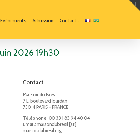
Evénements
Admission
Contacts
8 juin 2026 19h30
Contact
Maison du Brésil
7 L, boulevard Jourdan
75014 PARIS - FRANCE
Téléphone:
00 33 1 83 94 40 04
Email:
maisondubresil [at]
maisondubresil.org