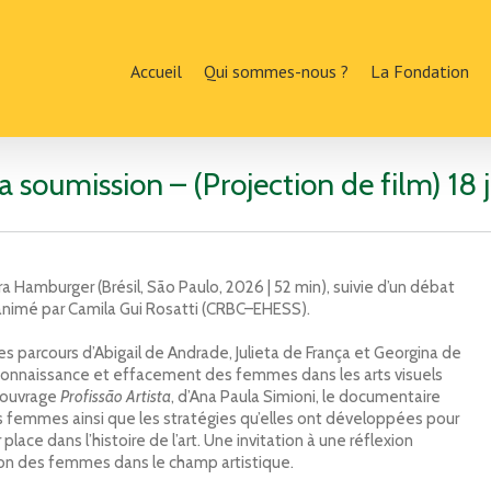
Accueil
Qui sommes-nous ?
La Fondation
la soumission – (Projection de film) 1
 Hamburger (Brésil, São Paulo, 2026 | 52 min), suivie d’un débat
 animé par Camila Gui Rosatti (CRBC–EHESS).
es parcours d’Abigail de Andrade, Julieta de França et Georgina de
econnaissance et effacement des femmes dans les arts visuels
l’ouvrage
Profissão Artista
, d’Ana Paula Simioni, le documentaire
s femmes ainsi que les stratégies qu’elles ont développées pour
lace dans l’histoire de l’art. Une invitation à une réflexion
isation des femmes dans le champ artistique.