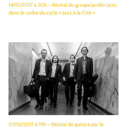
14/10/2017 à 20h – Récital du groupe Jardim Jazz,
dans le cadre du cycle « Jazz à la Cité »
07/10/2017 à 19h – Récital de guitare par le