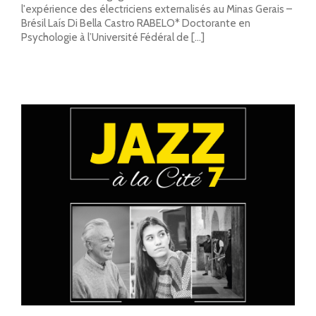
l'expérience des électriciens externalisés au Minas Gerais –
Brésil Laís Di Bella Castro RABELO* Doctorante en
Psychologie à l’Université Fédéral de [...]