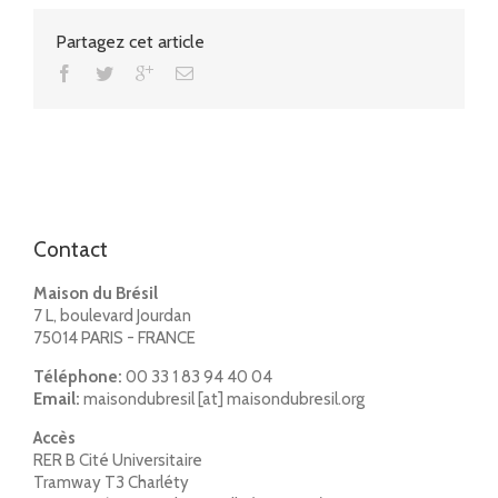
Partagez cet article
Contact
Maison du Brésil
7 L, boulevard Jourdan
75014 PARIS - FRANCE
Téléphone:
00 33 1 83 94 40 04
Email:
maisondubresil [at] maisondubresil.org
Accès
RER B Cité Universitaire
Tramway T3 Charléty