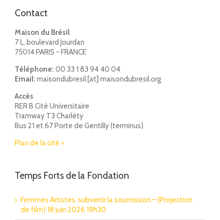
Contact
Maison du Brésil
7 L, boulevard Jourdan
75014 PARIS - FRANCE
Téléphone:
00 33 1 83 94 40 04
Email:
maisondubresil [at] maisondubresil.org
Accès
RER B Cité Universitaire
Tramway T3 Charléty
Bus 21 et 67 Porte de Gentilly (terminus)
Plan de la cité >
Temps Forts de la Fondation
Femmes Artistes: subvertir la soumission – (Projection
de film) 18 juin 2026 19h30