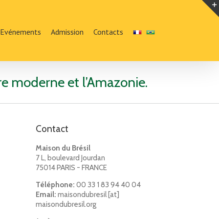
Evénements
Admission
Contacts
ure moderne et l’Amazonie.
Contact
Maison du Brésil
7 L, boulevard Jourdan
75014 PARIS - FRANCE
Téléphone:
00 33 1 83 94 40 04
Email:
maisondubresil [at]
maisondubresil.org