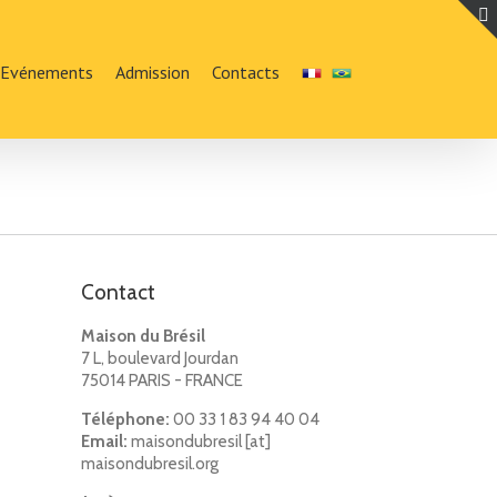
Evénements
Admission
Contacts
Contact
Maison du Brésil
7 L, boulevard Jourdan
75014 PARIS - FRANCE
Téléphone:
00 33 1 83 94 40 04
Email:
maisondubresil [at]
maisondubresil.org