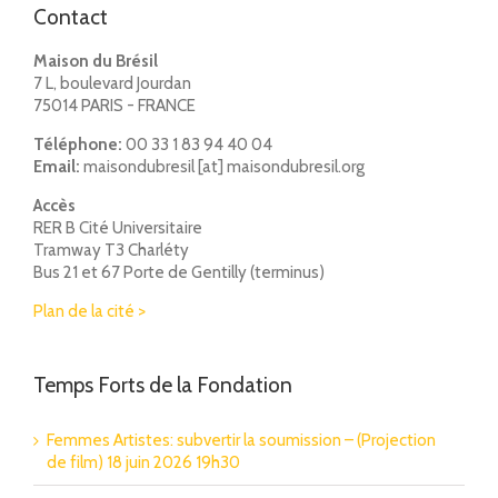
Contact
Maison du Brésil
7 L, boulevard Jourdan
75014 PARIS - FRANCE
Téléphone:
00 33 1 83 94 40 04
Email:
maisondubresil [at] maisondubresil.org
Accès
RER B Cité Universitaire
Tramway T3 Charléty
Bus 21 et 67 Porte de Gentilly (terminus)
Plan de la cité >
Temps Forts de la Fondation
Femmes Artistes: subvertir la soumission – (Projection
de film) 18 juin 2026 19h30