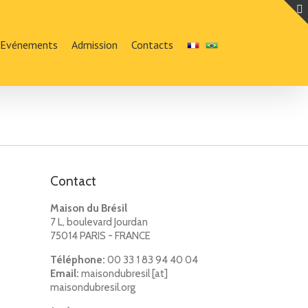
Evénements
Admission
Contacts
Contact
Maison du Brésil
7 L, boulevard Jourdan
75014 PARIS - FRANCE
Téléphone:
00 33 1 83 94 40 04
Email:
maisondubresil [at]
maisondubresil.org