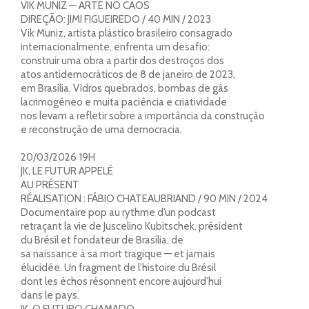
VIK MUNIZ — ARTE NO CAOS
DIREÇÃO: JIMI FIGUEIREDO / 40 MIN / 2023
Vik Muniz, artista plástico brasileiro consagrado
internacionalmente, enfrenta um desafio:
construir uma obra a partir dos destroços dos
atos antidemocráticos de 8 de janeiro de 2023,
em Brasília. Vidros quebrados, bombas de gás
lacrimogêneo e muita paciência e criatividade
nos levam a refletir sobre a importância da construção
e reconstrução de uma democracia.
20/03/2026 19H
JK, LE FUTUR APPELÉ
AU PRÉSENT
RÉALISATION : FÁBIO CHATEAUBRIAND / 90 MIN / 2024
Documentaire pop au rythme d’un podcast
retraçant la vie de Juscelino Kubitschek, président
du Brésil et fondateur de Brasília, de
sa naissance à sa mort tragique — et jamais
élucidée. Un fragment de l’histoire du Brésil
dont les échos résonnent encore aujourd’hui
dans le pays.