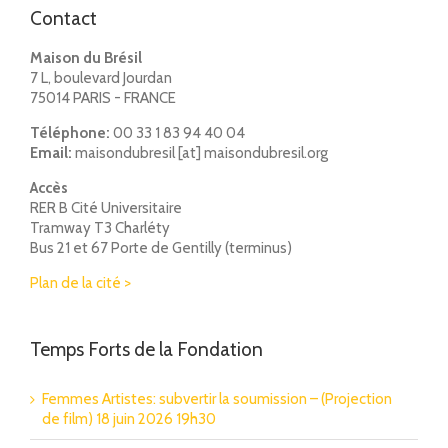
Contact
Maison du Brésil
7 L, boulevard Jourdan
75014 PARIS - FRANCE
Téléphone:
00 33 1 83 94 40 04
Email:
maisondubresil [at] maisondubresil.org
Accès
RER B Cité Universitaire
Tramway T3 Charléty
Bus 21 et 67 Porte de Gentilly (terminus)
Plan de la cité >
Temps Forts de la Fondation
Femmes Artistes: subvertir la soumission – (Projection
de film) 18 juin 2026 19h30