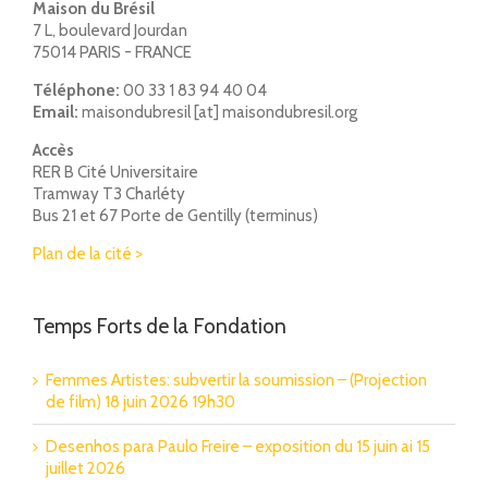
Maison du Brésil
7 L, boulevard Jourdan
75014 PARIS - FRANCE
Téléphone:
00 33 1 83 94 40 04
Email:
maisondubresil [at] maisondubresil.org
Accès
RER B Cité Universitaire
Tramway T3 Charléty
Bus 21 et 67 Porte de Gentilly (terminus)
Plan de la cité >
Temps Forts de la Fondation
Femmes Artistes: subvertir la soumission – (Projection
de film) 18 juin 2026 19h30
Desenhos para Paulo Freire – exposition du 15 juin ai 15
juillet 2026