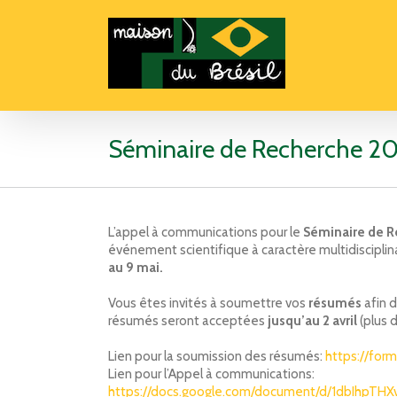
Séminaire de Recherche 2
L’appel à communications pour le
Séminaire de 
événement scientifique à caractère multidisciplina
au 9 mai.
Vous êtes invités à soumettre vos
résumés
afin d
résumés seront acceptées
jusqu’au 2 avril
(plus d
Lien pour la soumission des résumés:
https://for
Lien pour l’Appel à communications:
https://docs.google.com/document/d/1dbIhp