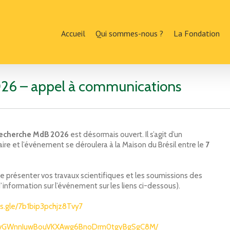
Accueil
Qui sommes-nous ?
La Fondation
026 – appel à communications
Recherche MdB 2026
est désormais ouvert. Il s’agit d’un
ire et l’événement se déroulera à la Maison du Brésil entre le
7
e présenter vos travaux scientifiques et les soumissions des
’information sur l’événement sur les liens ci-dessous).
ms.gle/7b1bip3pchjz8Tvy7
THXvGWnnIuwBouVKXAwg6BnoDrm0tgyBgSgC8M/