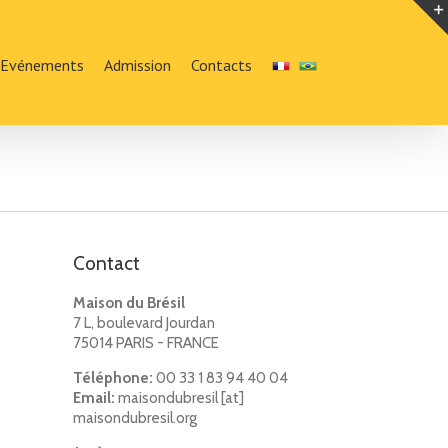
Evénements
Admission
Contacts
Contact
Maison du Brésil
7 L, boulevard Jourdan
75014 PARIS - FRANCE
Téléphone:
00 33 1 83 94 40 04
Email:
maisondubresil [at]
maisondubresil.org