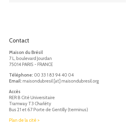
Contact
Maison du Brésil
7 L, boulevard Jourdan
75014 PARIS - FRANCE
Téléphone:
00 33 1 83 94 40 04
Email:
maisondubresil [at] maisondubresil.org
Accès
RER B Cité Universitaire
Tramway T3 Charléty
Bus 21 et 67 Porte de Gentilly (terminus)
Plan de la cité >